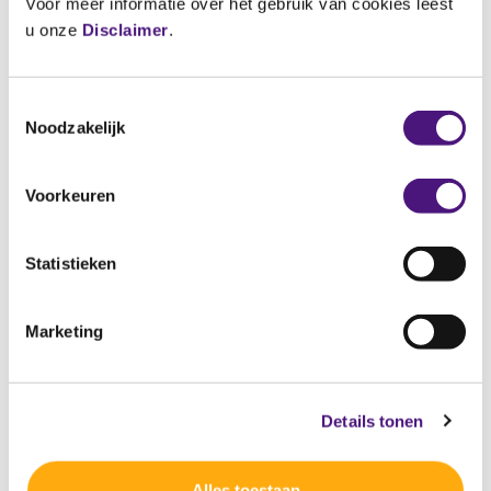
Voor meer informatie over het gebruik van cookies leest
Lees voor
Translate
u onze
Disclaimer
.
Bestellen oude werkwijze
Toestemmingsselectie
Noodzakelijk
Ik werkte voorheen met het
bestelformulier. Kan ik dat blijven
Voorkeuren
gebruiken?
Statistieken
Ik heb mijn bestelformulier
opgestuurd/gemaild, maar heb nog
Marketing
niets ontvangen.
Ik wil met spoed een bestelling
Details tonen
plaatsen. Wie kan ik bellen?
Alles toestaan