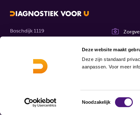
Boschdijk 1119
Zorgve
5626 AG Eindhoven
Werken
Deze website maakt gebru
Contact
Over o
Deze zijn standaard privac
aanpassen. Voor meer info
MijnDi
Toestemmingsselectie
Noodzakelijk
© 2026 Diagnostiek voor U
Disclaimer
Privacy