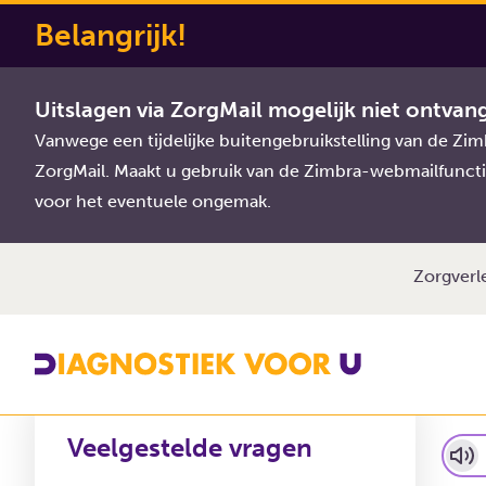
Belangrijk!
Diagnostiek Voor U
Veelgestelde vragen
MijnDiag
Uitslagen via ZorgMail mogelijk niet ontvan
Vanwege een tijdelijke buitengebruikstelling van de Z
MijnDiagnostiekv
ZorgMail. Maakt u gebruik van de Zimbra-webmailfuncti
voor het eventuele ongemak.
Zorgverl
Veelgestelde vragen