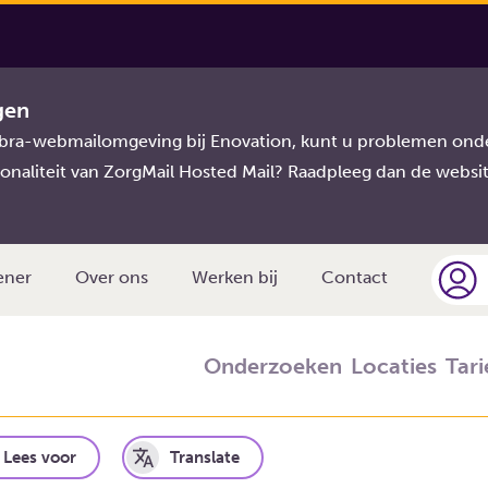
nostiekvoorU
gen
imbra-webmailomgeving bij Enovation, kunt u problemen onde
oorU
onaliteit van ZorgMail Hosted Mail? Raadpleeg dan de websi
ener
Over ons
Werken bij
Contact
Onderzoeken
Locaties
Tar
Lees voor
Translate