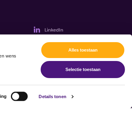
LinkedIn
Alles toestaan
gen wens
Selectie toestaan
ing
Details tonen