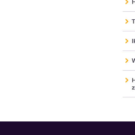
H
T
I
W
H
z