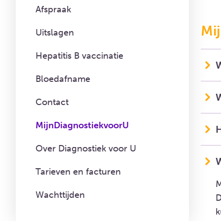
Afspraak
Mi
Uitslagen
Hepatitis B vaccinatie
W
Bloedafname
W
Contact
MijnDiagnostiekvoorU
H
Over Diagnostiek voor U
W
Tarieven en facturen
M
Wachttijden
D
k