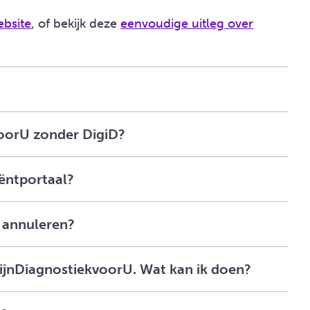
ebsite
, of bekijk deze
eenvoudige uitleg over
voorU zonder DigiD?
iëntportaal?
f annuleren?
 MijnDiagnostiekvoorU. Wat kan ik doen?