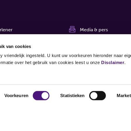
rlener
Media & pers
 bij
Nieuws
ik van cookies
ns
Nieuwsbrief
y vriendelijk ingesteld. U kunt uw voorkeuren hieronder naar ei
rmatie over het gebruik van cookies leest u onze
Disclaimer
.
agnostiekvoorU
Klachten
Voorkeuren
Statistieken
Market
Cookies wijzigen