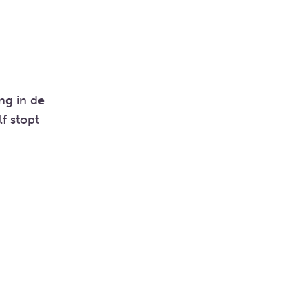
ng in de
lf stopt