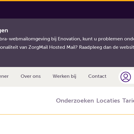
 Urinekweek
gen
imbra-webmailomgeving bij Enovation, kunt u problemen onde
eek
onaliteit van ZorgMail Hosted Mail? Raadpleeg dan de websi
ener
Over ons
Werken bij
Contact
Onderzoeken
Locaties
Tar