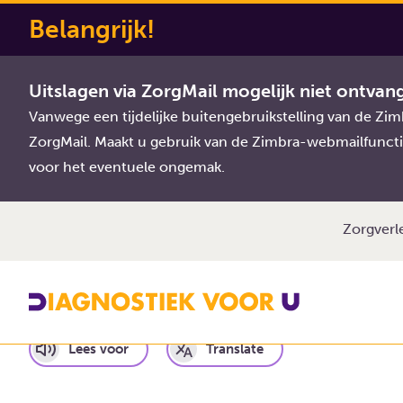
Belangrijk!
Diagnostiek Voor U
Uitleg afnamezakjes
Zakje E -
Uitslagen via ZorgMail mogelijk niet ontvan
Vanwege een tijdelijke buitengebruikstelling van de Z
Zakje E - Urinekw
ZorgMail. Maakt u gebruik van de Zimbra-webmailfuncti
voor het eventuele ongemak.
Zorgverl
Lees voor
Translate