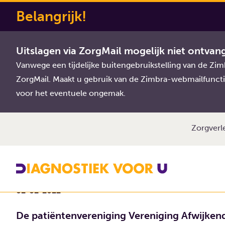
Belangrijk!
Diagnostiek Voor U
Nieuws
Interview dr. Margre
Uitslagen via ZorgMail mogelijk niet ontvan
Interview dr. Mar
Vanwege een tijdelijke buitengebruikstelling van de Z
ZorgMail. Maakt u gebruik van de Zimbra-webmailfuncti
jubileummagazin
voor het eventuele ongemak.
Zorgverl
02-02-2022
De patiëntenvereniging Vereniging Afwijken