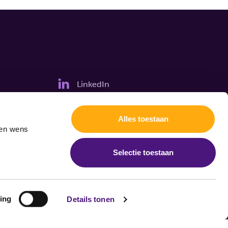
LinkedIn
Alles toestaan
gen wens
Selectie toestaan
ing
Details tonen