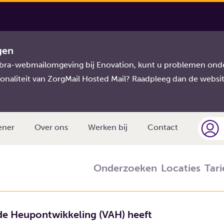
t Foreman in jubileummagazine VAH
gen
gret Foreman in
imbra-webmailomgeving bij Enovation, kunt u problemen onde
onaliteit van ZorgMail Hosted Mail? Raadpleeg dan de websi
e VAH
ener
Over ons
Werken bij
Contact
Onderzoeken
Locaties
Tar
de Heupontwikkeling (VAH) heeft