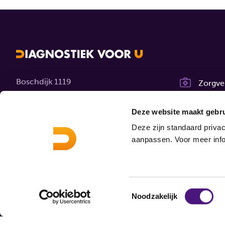
Boschdijk 1119
Zorgve
5626 AG Eindhoven
Werken
Deze website maakt gebru
Contact
Over o
Deze zijn standaard privac
aanpassen. Voor meer info
MijnDi
Toestemmingsselectie
Noodzakelijk
© 2026 Diagnostiek voor U
Disclaimer
Privacy