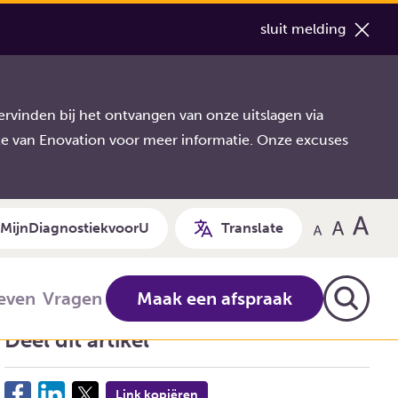
sluit melding
rvinden bij het ontvangen van onze uitslagen via
te van Enovation voor meer informatie. Onze excuses
MijnDiagnostiekvoorU
Translate
ieven
Vragen
Maak een afspraak
Deel dit artikel
Link kopiëren