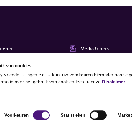
rlener
Media & pers
 bij
Nieuws
ik van cookies
ns
Nieuwsbrief
y vriendelijk ingesteld. U kunt uw voorkeuren hieronder naar ei
rmatie over het gebruik van cookies leest u onze
Disclaimer
.
agnostiekvoorU
Klachten
Voorkeuren
Statistieken
Market
Cookies wijzigen