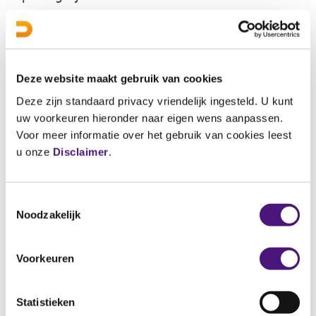
geen afspraak te maken. U kunt de zakjes
achterlaten in de daarvoor bestemde box.
Voor enkele onderzoeken, zoals semenanalyse
Deze website maakt gebruik van cookies
(zaadonderzoek), is het wel nodig om een
Deze zijn standaard privacy vriendelijk ingesteld. U kunt
afspraak te maken voor het inleveren van
uw voorkeuren hieronder naar eigen wens aanpassen.
materiaal. Dit staat bij het betreffende
Voor meer informatie over het gebruik van cookies leest
onderzoek vermeld. U levert het materiaal dan
u onze
Disclaimer
.
in op onze hoofdlocatie Boschdijk in Eindhoven.
Toestemmingsselectie
Noodzakelijk
Parkeren
Op de parkeerterreinen van winkelcentrum
Voorkeuren
WoensXL kunt u betaald parkeren.
Statistieken
5
onderzoek(en)