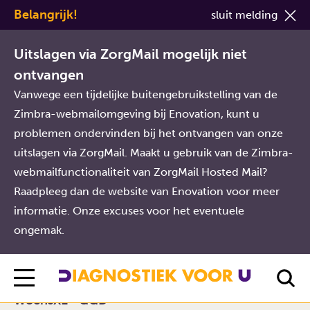
Belangrijk!
sluit melding
Diagnostiek Voor U
Locaties
WoensXL - GGD
Uitslagen via ZorgMail mogelijk niet
WoensXL - GGD
ontvangen
Vanwege een tijdelijke buitengebruikstelling van de
Zimbra-webmailomgeving bij Enovation, kunt u
problemen ondervinden bij het ontvangen van onze
uitslagen via ZorgMail. Maakt u gebruik van de Zimbra-
webmailfunctionaliteit van ZorgMail Hosted Mail?
Raadpleeg dan de website van Enovation voor meer
informatie. Onze excuses voor het eventuele
ongemak.
WoensXL - GGD