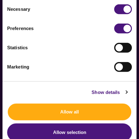
Consent
Necessary
Selection
Preferences
Boschdijk 1119
Statistics
5626 AG Eindhoven
Contact
Marketing
Caregiver
Show details
Careers
Allow all
About us
MijnDiagnostiekvoorU
Allow selection