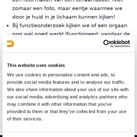
zomaar een foto, maar eentje waarmee we
door je huid in je lichaam kunnen kijken!
Bij functieonderzoek kijken we of een orgaan
nog wel goed werkt (functioneert, vandaar de
naam functieonderzoek). Dat kan op
verschillende manieren, het ligt eraan wat we
precies willen weten.
This website uses cookies
Klik links in het menu op een van de
We use cookies to personalise content and ads, to
onderzoeken voor meer informatie daarover.
provide social media features and to analyse our traffic.
We also share information about your use of our site with
Staat het onderzoek waarover je iets wilt weten
our social media, advertising and analytics partners who
hier niet bij? Kijk dan op de pagina
onderzoeken
.
may combine it with other information that you’ve
Daar vind je een uitgebreide lijst.
provided to them or that they’ve collected from your use
of their services.